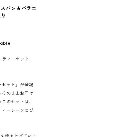
ロスパン★バラエ
入り
lable
ラエティーセット
ーセット」が登場
をそのままお届け
るこのセットは、
ティーシーンにぴ
ンを焼き上げていま