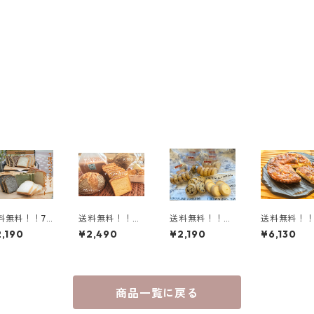
料無料！！7
送料無料！！天
送料無料！！山
送料無料！
類のバラエテ
使のラスクと山
口県産小麦粉の
手作りホー
,190
¥2,490
¥2,190
¥6,130
ー食パンセッ
口県産セット
ディアマンクッ
ッシュ♪ 
キー＜5袋セッ
み3枚
ト＞
商品一覧に戻る