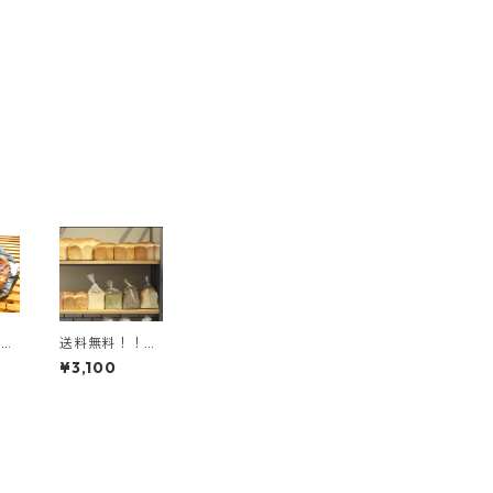
！
送料無料！！食
ルキ
パン3種類+ショ
¥3,100
お好
ップセレクト8
品