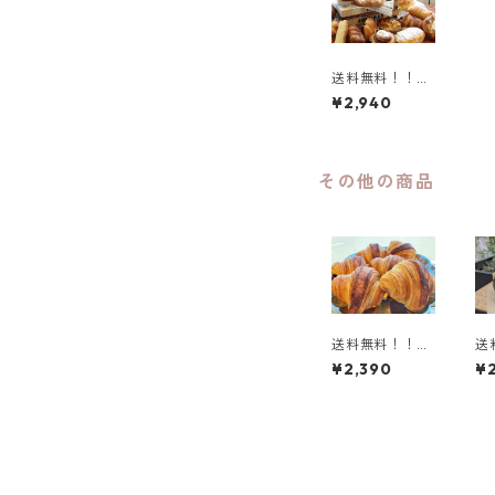
送料無料！！パ
ン屋さんのロス
¥2,940
パン★バラエテ
ィーセット お
得な15個入り
その他の商品
送料無料！！大
送
人気！Pariっこ
種
¥2,390
¥2
クロワッサン
ィ
8個入り
ト