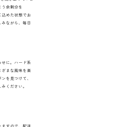
まう余剰分を
じ込めた状態でお
しみながら、毎日
】
わせに。ハード系
まざまな風味を楽
パンを見つけて、
しみください。
りますので、配送