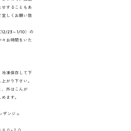
たせすることもあ
ど宜しくお願い致
2/23～1/10）の
少々お時間をいた
、冷凍保存して下
し上がり下さい。
と、外はこんが
しめます。
レザンジュ
３６０−２０