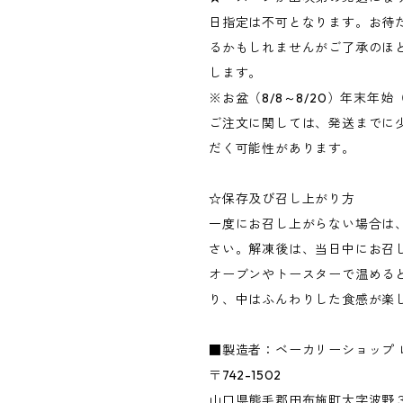
日指定は不可となります。お待
るかもしれませんがご了承のほ
します。
※お盆（8/8～8/20）年末年始（1
ご注文に関しては、発送までに
だく可能性があります。
☆保存及び召し上がり方
一度にお召し上がらない場合は
さい。解凍後は、当日中にお召
オーブンやトースターで温める
り、中はふんわりした食感が楽
■製造者：ベーカリーショップ 
〒742-1502
山口県熊毛郡田布施町大字波野